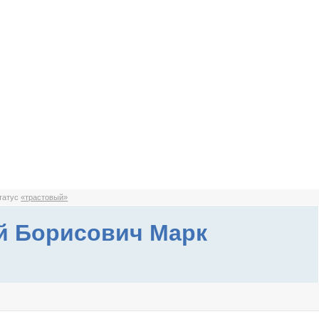
статус
«трастовый»
й Борисович Марк