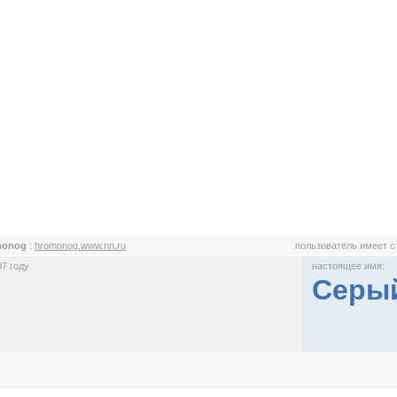
monog
:
hromonog.www.nn.ru
пользователь имеет 
7 году
настоящее имя:
Серы