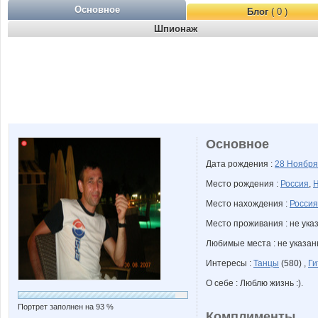
Основное
Блог
( 0 )
Шпионаж
Основное
Дата рождения :
28 Ноябр
Место рождения :
Россия
,
Н
Место нахождения :
Россия
Место проживания : не ука
Любимые места : не указа
Интересы :
Танцы
(580) ,
Ги
О себе : Люблю жизнь :).
Портрет заполнен на 93 %
Комплименты