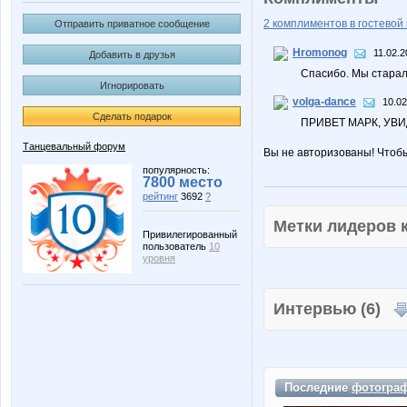
2 комплиментов в гостевой 
Отправить приватное сообщение
Hromonog
11.02.2
Добавить в друзья
Спасибо. Мы старали
Игнорировать
volga-dance
10.02
Сделать подарок
ПРИВЕТ МАРК, УВИ
Танцевальный форум
Вы не авторизованы! Чтоб
популярность:
7800 место
рейтинг
3692
?
Метки лидеров
Привилегированный
пользователь
10
уровня
Интервью (6)
Последние
фотогра