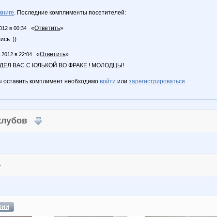
книге
. Последние комплименты посетителей:
«
Ответить
»
012 в 00:34
сь :))
«
Ответить
»
.2012 в 22:04
ДЕЛ ВАС С ЮЛЬКОЙ ВО ФРАКЕ ! МОЛОДЦЫ!
ы оставить комплимент необходимо
войти
или
зарегистрироваться
 клубов
фии