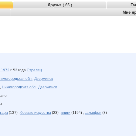
Друзья
( 65 )
Га
Мне н
я
1972
г. 53 года
Стрелец
ижегородская обл.
,
Дзержинск
,
Нижегородская обл.
,
Дзержинск
зано
ны
тара
(137) ,
боевые искусства
(23) ,
книги
(1194) ,
саксофон
(3)