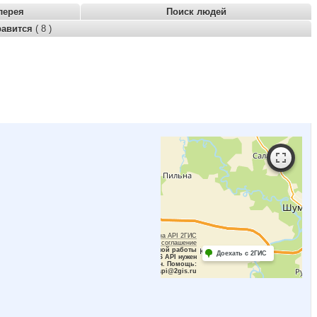
лерея
Поиск людей
равится
( 8 )
Работает на API 2ГИС
Лицензионное соглашение
Для корректной работы
Доехать с 2ГИС
Raster JS API нужен
ключ. Помощь:
api@2gis.ru